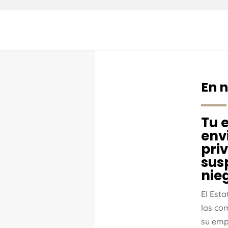
En 
Tu 
env
priv
sus
nieg
El Est
las co
su emp