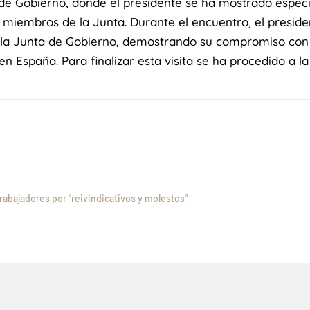
 de Gobierno, donde el presidente se ha mostrado especi
 miembros de la Junta. Durante el encuentro, el presid
 la Junta de Gobierno, demostrando su compromiso con l
n España. Para finalizar esta visita se ha procedido a la
rabajadores por "reivindicativos y molestos"
May 4, 2026
DÍA DE LA PERSONA COLEGIADA5
DE JUNIO