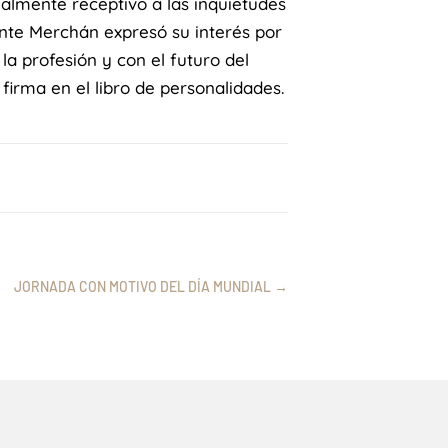
almente receptivo a las inquietudes
ente Merchán expresó su interés por
a profesión y con el futuro del
 firma en el libro de personalidades.
JORNADA CON MOTIVO DEL DÍA MUNDIAL
→
El Gobierno aprueba el
Mar 4, 2026
Estatuto de prácticas no
laborales