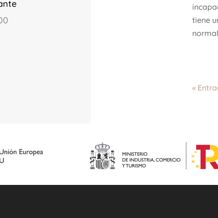
ante
incapa
00
tiene u
normal 
« Entr