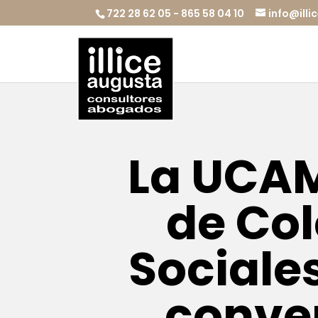
722 28 62 05 - 865 58 04 10
info@ill
La UCAM
de Co
Sociale
conven