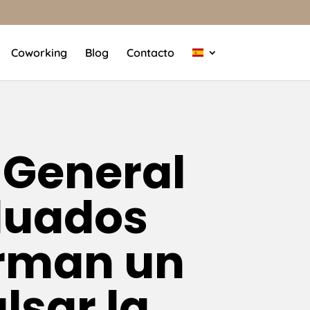
Coworking
Blog
Contacto
 General
duados
irman un
lsar la