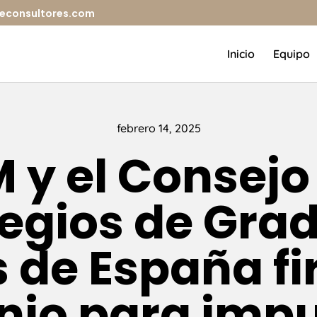
iceconsultores.com
Inicio
Equipo
febrero 14, 2025
 y el Consejo
legios de Gra
s de España f
io para impu