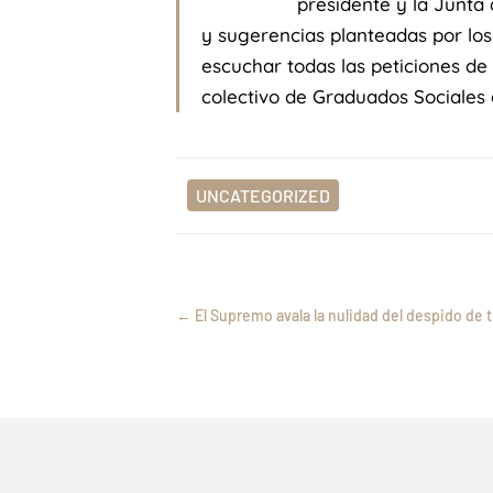
presidente y la Junta
y sugerencias planteadas por los
escuchar todas las peticiones de
colectivo de Graduados Sociales e
UNCATEGORIZED
←
El Supremo avala la nulidad del despido de t
Tu empresa puede enviarte un
Jul 24, 2026
médico privado si estás de
baja y suspender tu sueldo si