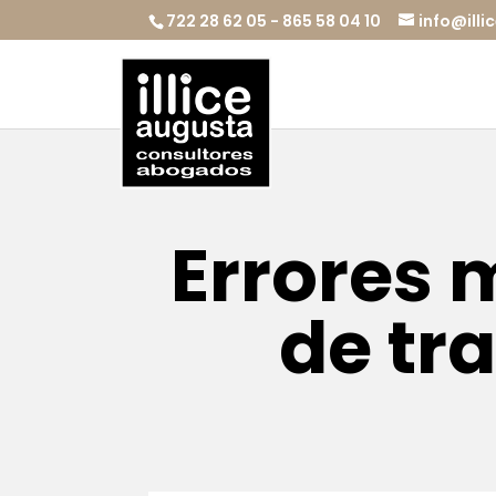
722 28 62 05 - 865 58 04 10
info@ill
Errores 
de tr