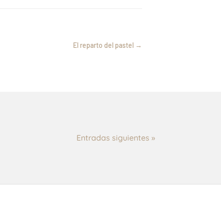
El reparto del pastel
→
El correo electrónico como
medio válido para acreditar el
Dic 19, 2025
MASC previo: interpretación
flexible del requisito de
procedibilidad
Entradas siguientes »