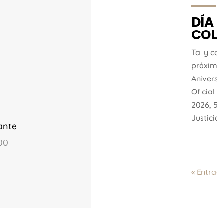
DÍA
COL
Tal y 
próxim
Aniver
Oficial
2026, 5
Justici
ante
00
« Entr