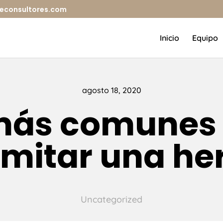
iceconsultores.com
Inicio
Equipo
agosto 18, 2020
más comunes 
amitar una he
Uncategorized