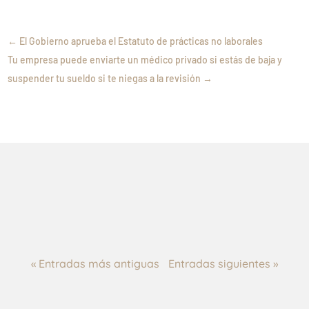
←
El Gobierno aprueba el Estatuto de prácticas no laborales
Tu empresa puede enviarte un médico privado si estás de baja y
suspender tu sueldo si te niegas a la revisión
→
Feb 4, 2026
Publicado de nuevo el Real Decreto
sobre revalorización de pensiones para
2026
El correo electrónico como medio
Dic 19, 2025
válido para acreditar el MASC previo:
interpretación flexible del requisito de
Oct 29, 2025
procedibilidad
Crece el número de empresas
familiares en España: ¿por qué duran
más años que el resto?
« Entradas más antiguas
Entradas siguientes »